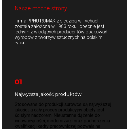
Nasze mocne strony
Firma PPHU ROMAK z siedzibą w Tychach
została założona w 1983 roku i obecnie jest
jednym z wiodących producentów opakowań i
wyrobów z tworzyw sztucznych na polskim
rynku.
01
Najwyższa jakość produktów
Stosowane do produkcji surowce są najwyższej
jakości, a cały proces produkcyjny objęty jest
ścisłym nadzorem. Nieustanne dążenie do
innowacyjności, modernizacji oraz podnoszenia
kwalifikacji kadry pracowniczej pozwala na