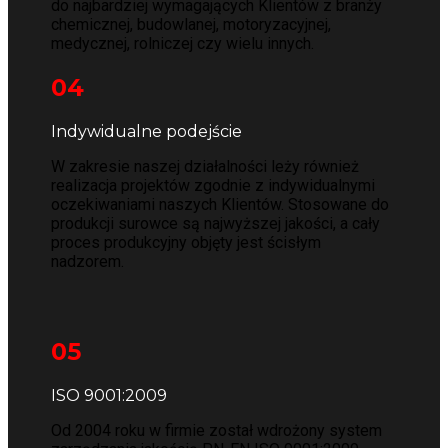
do najbardziej wymagających Klientów z branży
chemicznej, budowlanej, motoryzacyjnej,
medycznej, rolniczej czy wielu innych.
04
Indywidualne podejście
W zakresie naszej działalności leży również
realizacja projektów zgodnie z indywidualnymi
oczekiwaniami naszych Klientów. Stosowane do
produkcji surowce są najwyższej jakości, a cały
proces produkcyjny objęty jest ścisłym
nadzorem.
05
ISO 9001:2009
Od 2004 roku w firmie został wdrożony system