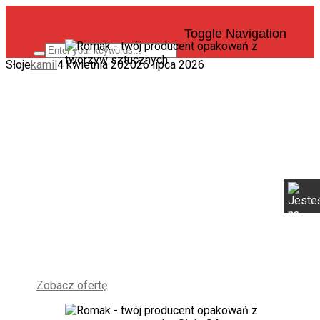
Toggle Navigation
Słoje
kamil
4 kwietnia 2020
26 lipca 2026
Słoje
Igendelest, to esti quossitas voluptatiur
sum facero doluptistia aut et molor aliquia
evenimu saepudic temque pra quibusant
qui sus nulles audantecto voluptae dit,
nonsedisquae occaborem eium doloreiur
Zobacz ofertę