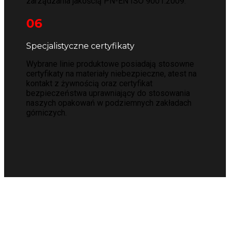
zarządzania jakością PN-EN ISO 9001:2009.
06
Specjalistyczne certyfikaty
Wybrane linie produktowe posiadają stosowne
certyfikaty na materiały niebezpieczne, atest na
kontakt z żywnością oraz certyfikat
bezpieczeństwa uprawniający do stosowania
naszych opakowań w podziemnych zakładach
górniczych.