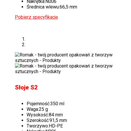
Nakrętka:
N006
Średnica wlewu:
66,5 mm
Pobierz specyfikację
Słoje S2
Pojemność:
350 ml
Waga:
25 g
Wysokość:
84 mm
Szerokość:
91,5 mm
Tworzywo:
HD-PE