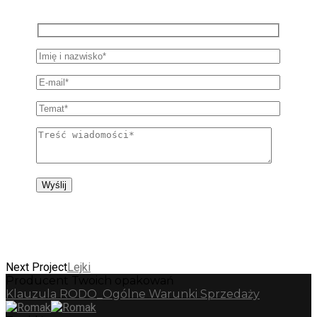
Masz pytania, napisz do nas!
Next Project
Lejki
Producent Twoich opakowań
Klauzula RODO_
Ogólne Warunki Sprzedaży