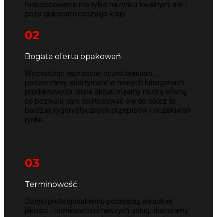
funkcjonowanie nie tylko na rynku lokalnym ale i
poza granicami naszego kraju.
02
Bogata oferta opakowań
Wychodząc naprzeciw oczekiwaniom ,
poszerzamy asortyment w nowych kategoriach
produktowych. Stale aktualizujemy naszą ofertę,
co pozwala nam dostosować się do coraz to
bardziej rygorystycznych przepisów i oczekiwań
rynku.
03
Terminowość
Dzięki profesjonalnemu podejściu, wysokiej
jakości i terminowości naszych usług, docieramy