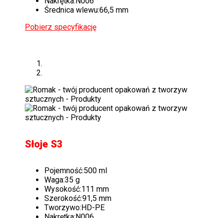
Nakrętka:
N006
Średnica wlewu:
66,5 mm
Pobierz specyfikację
Słoje S3
Pojemność:
500 ml
Waga:
35 g
Wysokość:
111 mm
Szerokość:
91,5 mm
Tworzywo:
HD-PE
Nakrętka:
N006